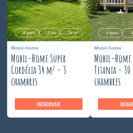
6 pers.
3 ch.
34 m²
6 pers.
3
Mobil-home
Mobil-home
Mobil-Home Super
Mobil-Home 
Cordélia 34 m² - 3
Titania - 30
chambres
chambres
RÉSERVER
RÉSE