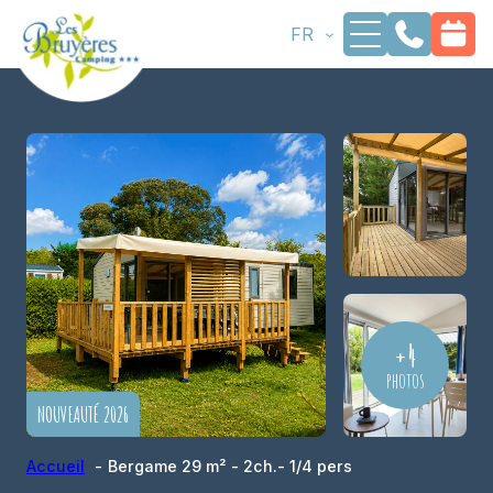
Aller
-
FR
au
contenu
+4
photos
NOUVEAUTÉ 2026
Accueil
Bergame 29 m² - 2ch.- 1/4 pers